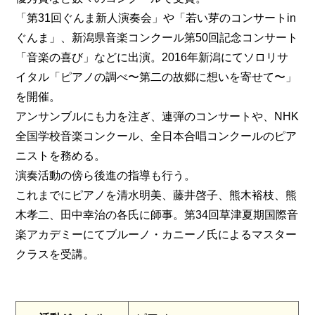
「第31回ぐんま新人演奏会」や「若い芽のコンサートin
ぐんま」、新潟県音楽コンクール第50回記念コンサート
「音楽の喜び」などに出演。2016年新潟にてソロリサ
イタル「ピアノの調べ〜第二の故郷に想いを寄せて〜」
を開催。
アンサンブルにも力を注ぎ、連弾のコンサートや、NHK
全国学校音楽コンクール、全日本合唱コンクールのピア
ニストを務める。
演奏活動の傍ら後進の指導も行う。
これまでにピアノを清水明美、藤井啓子、熊木裕枝、熊
木孝二、田中幸治の各氏に師事。第34回草津夏期国際音
楽アカデミーにてブルーノ・カニーノ氏によるマスター
クラスを受講。