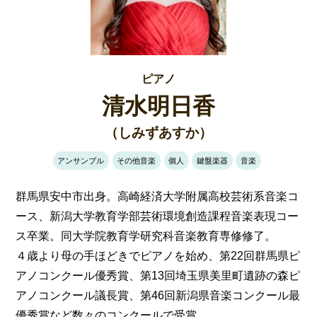
ピアノ
清水明日香
（しみずあすか）
アンサンブル
その他音楽
個人
鍵盤楽器
音楽
群馬県安中市出身。高崎経済大学附属高校芸術系音楽コ
ース、新潟大学教育学部芸術環境創造課程音楽表現コー
ス卒業。同大学院教育学研究科音楽教育専修修了。
４歳より母の手ほどきでピアノを始め、第22回群馬県ピ
アノコンクール優秀賞、第13回埼玉県美里町遺跡の森ピ
アノコンクール議長賞、第46回新潟県音楽コンクール最
優秀賞など数々のコンクールで受賞。