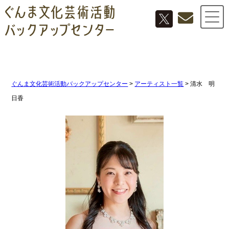
ぐんま文化芸術活動バックアップセンター
>
アーティスト一覧
>
清水 明
日香