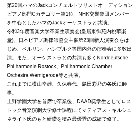
第20回ハマのJackコンチェルトソリストオーディション
ピアノ部門Cカテゴリー第1位。NHK交響楽団メンバー
を中心としたハマのJackオーケストラと共演。
令和3年度音楽大学卒業生演奏会(皇居東御苑内桃華楽
堂)、日本ピアノ調律師協会主催第23回新人演奏会をは
じめ、ベルリン、ハンブルク等国内外の演奏会に多数出
演。また、オーケストラとの共演も多くNorddeutsche
Philharmonie Rostock、Philharmonic Chamber
Orchestra Wernigerode等と共演。
これまでに横山幸雄、久保春代、島田彩乃の各氏に師
事。
上野学園大学を首席で卒業後、DAAD奨学生としてロス
トック音楽演劇大学修士課程にてマティアス・キルシュ
ネライト氏のもと研鑽を積み最優秀の成績で修了。