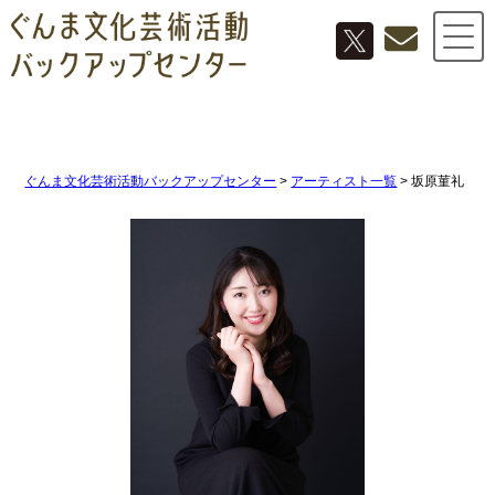
ぐんま文化芸術活動バックアップセンター
>
アーティスト一覧
>
坂原菫礼