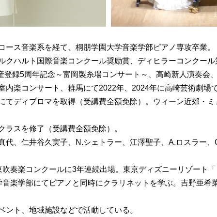
コース音楽系を経て、桐朋学園大学音楽学部ピアノ専攻卒業。
ルクハルト国際音楽コンクール奨励賞、ディヒラーコンクール
遺産登録5周年記念～富岡製糸場コンサート～、高崎新人演奏会
内楽コンサート、群馬にて2022年、2024年に高崎芸術劇場
にてディプロマを取得（受講費全額免除）。ウィーン近郊・ミ
クラスを修了（受講費全額免除）。
代、仁井谷久実子、N.シェトラー、江澤聖子、A.ロスラー、
東吹奏楽コンクールに3年連続出場。東京ディズニーリゾート
学音楽学部にてピアノと同時にクラリネットを学ぶ。吉野亜希
ベント、地域施設などで活動している。